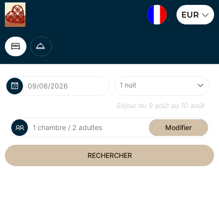
EUR
Séjour du
9 août
au
10 août
1 chambre / 2 adultes
Modifier