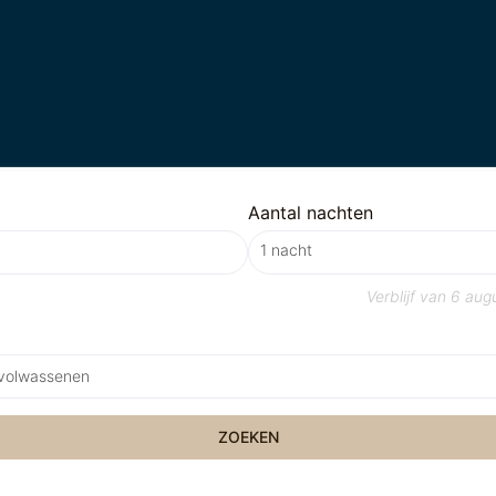
Aantal nachten
Verblijf van
6 aug
 volwassenen