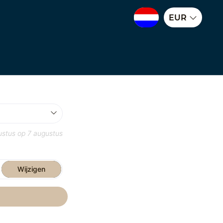
EUR
ustus
op
7 augustus
Wijzigen