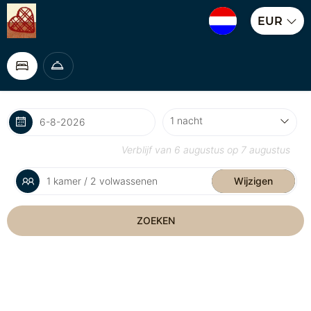
EUR
Verblijf van
6 augustus
op
7 augustus
1 kamer / 2 volwassenen
Wijzigen