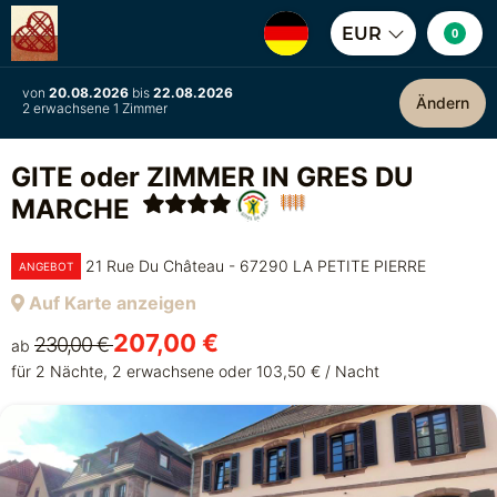
EUR
0
von
20.08.2026
bis
22.08.2026
Ändern
2 erwachsene 1 Zimmer
GITE oder ZIMMER IN GRES DU
MARCHE
21 Rue Du Château - 67290 LA PETITE PIERRE
ANGEBOT
Auf Karte anzeigen
207,00 €
230,00 €
ab
für 2 Nächte, 2 erwachsene oder 103,50 € / Nacht