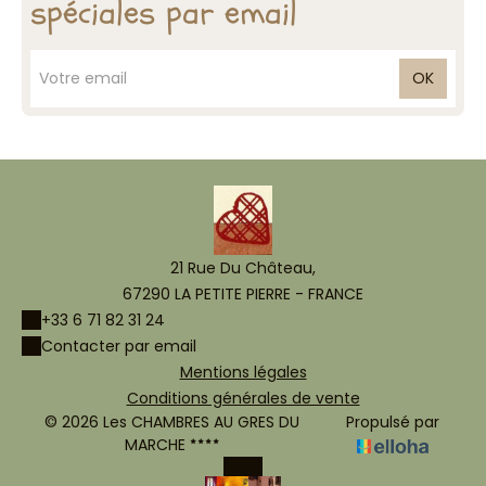
spéciales par email
OK
21 Rue Du Château,
67290 LA PETITE PIERRE - FRANCE
+33 6 71 82 31 24
Contacter par email
Mentions légales
Conditions générales de vente
© 2026 Les CHAMBRES AU GRES DU
Propulsé par
MARCHE