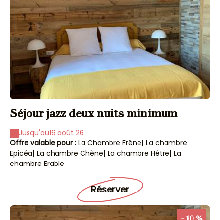
Séjour jazz deux nuits minimum
Jusqu'au
16 août 26
Offre valable pour :
La Chambre Frêne
|
La chambre
Epicéa
|
La chambre Chêne
|
La chambre Hêtre
|
La
chambre Erable
Réserver
- 10 %