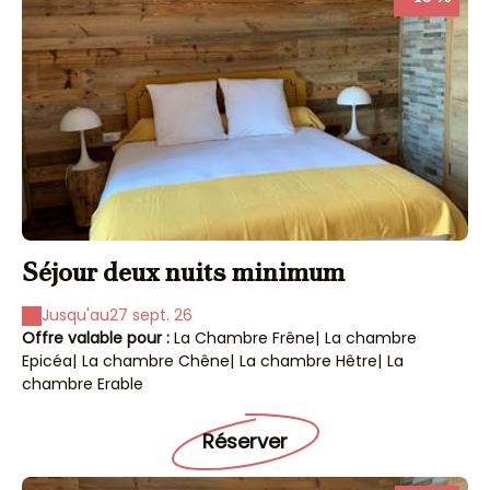
Séjour deux nuits minimum
Jusqu'au
27 sept. 26
Offre valable pour :
La Chambre Frêne
|
La chambre
Epicéa
|
La chambre Chêne
|
La chambre Hêtre
|
La
chambre Erable
Réserver