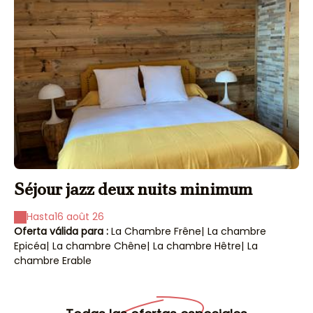
Séjour jazz deux nuits minimum
S
Hasta
16 août 26
Oferta válida para :
La Chambre Frêne
|
La chambre
Of
Epicéa
|
La chambre Chêne
|
La chambre Hêtre
|
La
Ep
chambre Erable
ch