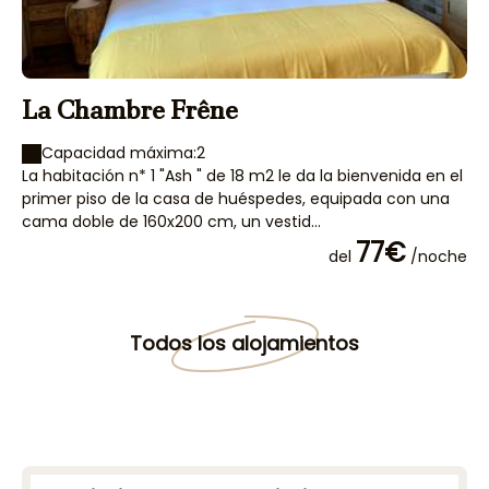
La Chambre Frêne
L
Capacidad máxima:2
La habitación n* 1 "Ash " de 18 m2 le da la bienvenida en el
La
primer piso de la casa de huéspedes, equipada con una
en
cama doble de 160x200 cm, un vestid...
un
77€
del
/noche
Todos los alojamientos