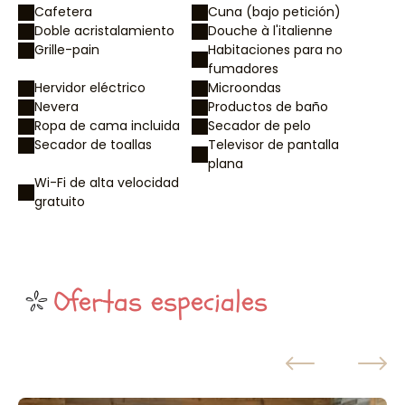
Cafetera
Cuna (bajo petición)
Doble acristalamiento
Douche à l'italienne
Grille-pain
Habitaciones para no
fumadores
Hervidor eléctrico
Microondas
Nevera
Productos de baño
Ropa de cama incluida
Secador de pelo
Secador de toallas
Televisor de pantalla
plana
Wi-Fi de alta velocidad
gratuito
Ofertas especiales