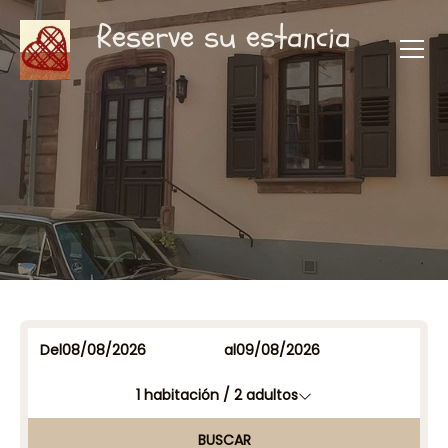
Reserve su estancia
Del
al
1
habitación /
2
adultos
BUSCAR