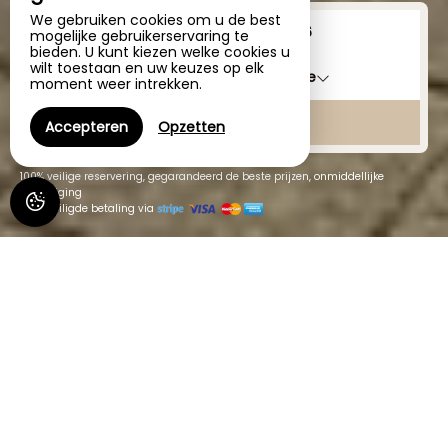
We gebruiken cookies om u de best
Van
tot
mogelijke gebruikerservaring te
bieden. U kunt kiezen welke cookies u
wilt toestaan en uw keuzes op elk
1
slaapkamer /
2
volwassene
moment weer intrekken.
ZOEKEN NAAR
Accepteren
Opzetten
100% veilige reservering, gegarandeerd de beste prijzen, onmiddellijke
bevestiging
Beveiligde betaling via