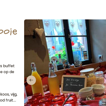
ooie
ls buffet
te op de
oos, vijg,
 fruit....