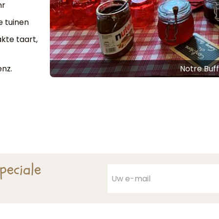
hr
e tuinen
kte taart,
enz.
Notre Buff
peciale