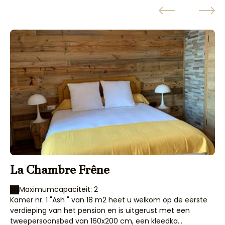
La Chambre Frêne
D
Maximumcapaciteit: 2
Kamer nr. 1 "Ash " van 18 m2 heet u welkom op de eerste
Ka
verdieping van het pension en is uitgerust met een
ee
tweepersoonsbed van 160x200 cm, een kleedka...
tw