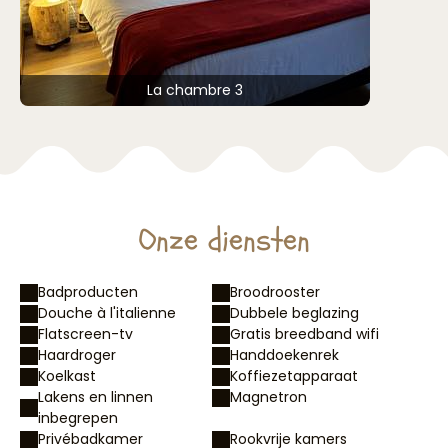
La chambre 3
Onze diensten
Badproducten
Broodrooster
Douche à l'italienne
Dubbele beglazing
Flatscreen-tv
Gratis breedband wifi
Haardroger
Handdoekenrek
Koelkast
Koffiezetapparaat
Lakens en linnen
Magnetron
inbegrepen
Privébadkamer
Rookvrije kamers