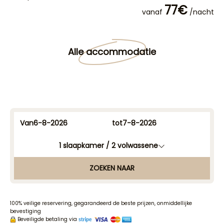
77€
vanaf
/nacht
Alle accommodatie
Van
tot
1
slaapkamer /
2
volwassene
ZOEKEN NAAR
100% veilige reservering, gegarandeerd de beste prijzen, onmiddellijke
bevestiging
Beveiligde betaling via