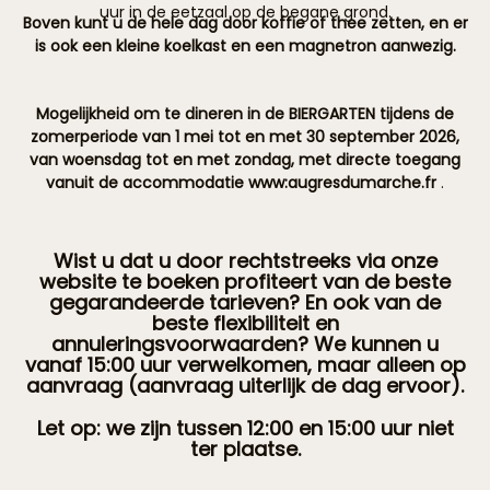
uur in de eetzaal op de begane grond.
Boven kunt u de hele dag door koffie of thee zetten, en er
is ook een kleine koelkast en een magnetron aanwezig.
Mogelijkheid om te dineren in de BIERGARTEN tijdens de
zomerperiode van 1 mei tot en met 30 september 2026,
van woensdag tot en met zondag, met directe toegang
vanuit de accommodatie www:augresdumarche.fr
.
Wist u dat u door rechtstreeks via onze
website te boeken profiteert van de beste
gegarandeerde tarieven? En ook van de
beste flexibiliteit en
annuleringsvoorwaarden? We kunnen u
vanaf 15:00 uur verwelkomen, maar alleen op
aanvraag (aanvraag uiterlijk de dag ervoor).
Let op: we zijn tussen 12:00 en 15:00 uur niet
ter plaatse.