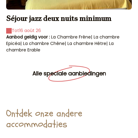
Séjour jazz deux nuits minimum
S
Tot
16 août 26
Aanbod geldig voor :
La Chambre Frêne
|
La chambre
Aa
Epicéa
|
La chambre Chêne
|
La chambre Hêtre
|
La
Ep
chambre Erable
ch
Alle speciale aanbiedingen
Ontdek onze andere
accommodaties