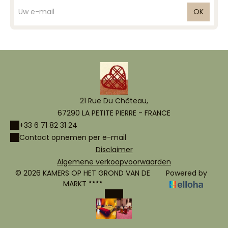
OK
21 Rue Du Château,
67290 LA PETITE PIERRE - FRANCE
+33 6 71 82 31 24
Contact opnemen per e-mail
Disclaimer
Algemene verkoopvoorwaarden
© 2026 KAMERS OP HET GROND VAN DE
Powered by
MARKT