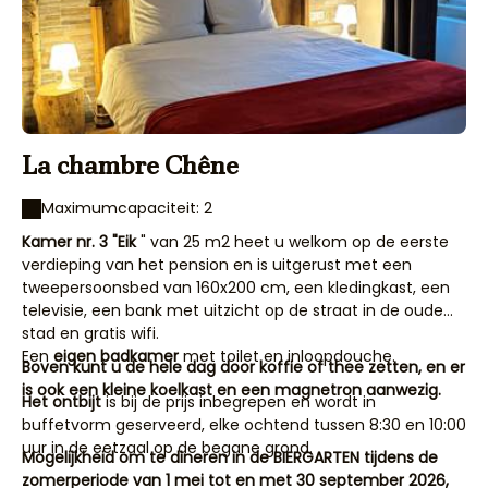
La chambre Chêne
Maximumcapaciteit: 2
Kamer nr. 3 "Eik
" van 25 m2 heet u welkom op de eerste
verdieping van het pension en is uitgerust met een
tweepersoonsbed van 160x200 cm, een kledingkast, een
televisie, een bank met uitzicht op de straat in de oude
stad en gratis wifi.
Een
eigen badkamer
met toilet en inloopdouche.
Boven kunt u de hele dag door koffie of thee zetten, en er
is ook een kleine koelkast en een magnetron aanwezig.
Het ontbijt
is bij de prijs inbegrepen en wordt in
buffetvorm geserveerd, elke ochtend tussen 8:30 en 10:00
uur in de eetzaal op de begane grond.
Mogelijkheid om te dineren in de BIERGARTEN tijdens de
zomerperiode van 1 mei tot en met 30 september 2026,