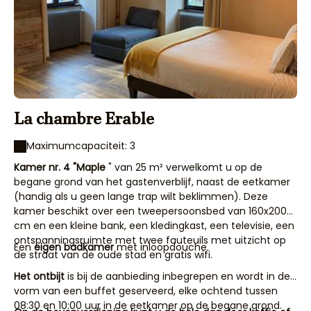
La chambre Erable
Maximumcapaciteit: 3
Kamer nr. 4 "Maple
" van 25 m² verwelkomt u op de
begane grond van het gastenverblijf, naast de eetkamer
(handig als u geen lange trap wilt beklimmen). Deze
kamer beschikt over een tweepersoonsbed van 160x200
cm en een kleine bank, een kledingkast, een televisie, een
ontspanningsruimte met twee fauteuils met uitzicht op
Een
eigen badkamer
met inloopdouche.
de straat van de oude stad en gratis wifi.
Het ontbijt
is bij de aanbieding inbegrepen en wordt in de
vorm van een buffet geserveerd, elke ochtend tussen
08:30 en 10:00 uur in de eetkamer op de begane grond.