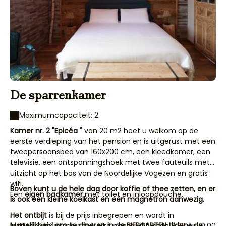
De sparrenkamer
Maximumcapaciteit: 2
Kamer nr. 2 "Epicéa
" van 20 m2 heet u welkom op de
eerste verdieping van het pension en is uitgerust met een
tweepersoonsbed van 160x200 cm, een kleedkamer, een
televisie, een ontspanningshoek met twee fauteuils met
uitzicht op het bos van de Noordelijke Vogezen en gratis
wifi.
Boven kunt u de hele dag door koffie of thee zetten, en er
Een
eigen badkamer
met toilet en inloopdouche.
is ook een kleine koelkast en een magnetron aanwezig.
Het ontbijt
is bij de prijs inbegrepen en wordt in
Mogelijkheid om te dineren in de BIERGARTEN tijdens de