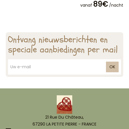
89€
vanaf
/nacht
Ontvang nieuwsberichten en
speciale aanbiedingen per mail
OK
21 Rue Du Château,
67290 LA PETITE PIERRE - FRANCE