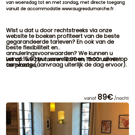
van woensdag tot en met zondag, met directe toegang
vanuit de accommodatie www:augresdumarche.fr
.
Wist u dat u door rechtstreeks via onze
website te boeken profiteert van de beste
gegarandeerde tarieven? En ook van de
beste flexibiliteit en
annuleringsvoorwaarden? We kunnen u
vanaf 15:00 uur verwelkomen, maar alleen op
Let op: we zijn tussen 12:00 en 15:00 uur niet
aanvraag (aanvraag uiterlijk de dag ervoor).
ter plaatse.
89€
vanaf
/nacht