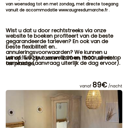
van woensdag tot en met zondag, met directe toegang
vanuit de accommodatie www:augresdumarche.fr
.
Wist u dat u door rechtstreeks via onze
website te boeken profiteert van de beste
gegarandeerde tarieven? En ook van de
beste flexibiliteit en
annuleringsvoorwaarden? We kunnen u
vanaf 15:00 uur verwelkomen, maar alleen op
Let op: we zijn tussen 12:00 en 15:00 uur niet
aanvraag (aanvraag uiterlijk de dag ervoor).
ter plaatse.
89€
vanaf
/nacht