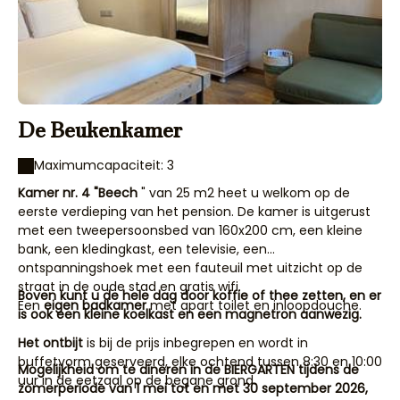
De Beukenkamer
Maximumcapaciteit: 3
Kamer nr. 4 "Beech
" van 25 m2 heet u welkom op de
eerste verdieping van het pension. De kamer is uitgerust
met een tweepersoonsbed van 160x200 cm, een kleine
bank, een kledingkast, een televisie, een
ontspanningshoek met een fauteuil met uitzicht op de
straat in de oude stad en gratis wifi.
Boven kunt u de hele dag door koffie of thee zetten, en er
Een
eigen badkamer
met apart toilet en inloopdouche.
is ook een kleine koelkast en een magnetron aanwezig.
Het ontbijt
is bij de prijs inbegrepen en wordt in
buffetvorm geserveerd, elke ochtend tussen 8:30 en 10:00
Mogelijkheid om te dineren in de BIERGARTEN tijdens de
uur in de eetzaal op de begane grond.
zomerperiode van 1 mei tot en met 30 september 2026,