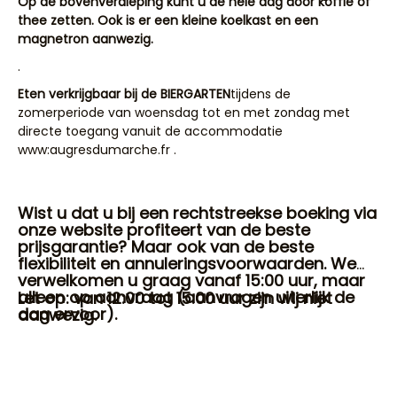
Op de bovenverdieping kunt u de hele dag door koffie of
thee zetten. Ook is er een kleine koelkast en een
magnetron aanwezig.
.
Eten verkrijgbaar bij de BIERGARTEN
tijdens de
zomerperiode van woensdag tot en met zondag met
directe toegang vanuit de accommodatie
www:augresdumarche.fr .
Wist u dat u bij een rechtstreekse boeking via
onze website profiteert van de beste
prijsgarantie? Maar ook van de beste
flexibiliteit en annuleringsvoorwaarden. We
verwelkomen u graag vanaf 15:00 uur, maar
alleen op aanvraag (aanvragen uiterlijk de
Let op: van 12:00 tot 15:00 uur zijn wij niet
dag ervoor).
aanwezig.