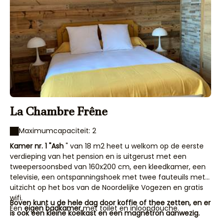
La Chambre Frêne
Maximumcapaciteit: 2
Kamer nr. 1 "Ash
" van 18 m2 heet u welkom op de eerste
verdieping van het pension en is uitgerust met een
tweepersoonsbed van 160x200 cm, een kleedkamer, een
televisie, een ontspanningshoek met twee fauteuils met
uitzicht op het bos van de Noordelijke Vogezen en gratis
wifi.
Boven kunt u de hele dag door koffie of thee zetten, en er
Een
eigen badkamer
met toilet en inloopdouche.
is ook een kleine koelkast en een magnetron aanwezig.