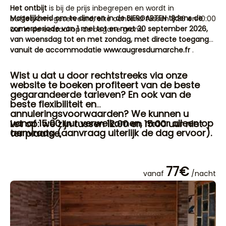
.
Het ontbijt
is bij de prijs inbegrepen en wordt in
Mogelijkheid om te dineren in de BIERGARTEN tijdens de
buffetvorm geserveerd, elke ochtend tussen 8:30 en 10:00
zomerperiode van 1 mei tot en met 30 september 2026,
uur in de eetzaal op de begane grond.
van woensdag tot en met zondag, met directe toegang
vanuit de accommodatie www:augresdumarche.fr
.
Wist u dat u door rechtstreeks via onze
website te boeken profiteert van de beste
gegarandeerde tarieven? En ook van de
beste flexibiliteit en
annuleringsvoorwaarden? We kunnen u
vanaf 15:00 uur verwelkomen, maar alleen op
Let op: we zijn tussen 12:00 en 15:00 uur niet
aanvraag (aanvraag uiterlijk de dag ervoor).
ter plaatse.
77€
vanaf
/nacht