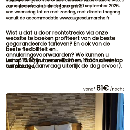
buffetvorm geserveerd, elke ochtend tussen 8:30 en 10:00
zomerperiode van 1 mei tot en met 30 september 2026,
uur in de eetzaal op de begane grond.
van woensdag tot en met zondag, met directe toegang
vanuit de accommodatie www:augresdumarche.fr
.
Wist u dat u door rechtstreeks via onze
website te boeken profiteert van de beste
gegarandeerde tarieven? En ook van de
beste flexibiliteit en
annuleringsvoorwaarden? We kunnen u
vanaf 15:00 uur verwelkomen, maar alleen op
Let op: we zijn tussen 12:00 en 15:00 uur niet
aanvraag (aanvraag uiterlijk de dag ervoor).
ter plaatse.
81€
vanaf
/nacht