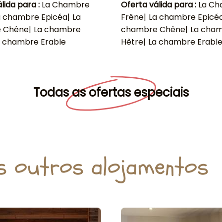
lida para :
La Chambre
Oferta válida para :
La C
a chambre Epicéa
|
La
Frêne
|
La chambre Epicé
 Chêne
|
La chambre
chambre Chêne
|
La cha
a chambre Erable
Hêtre
|
La chambre Erabl
Todas as ofertas especiais
s outros alojamentos