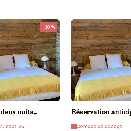
- 10 %
 deux nuits
Réservation antici
mum
27 sept. 26
Comece de cabeça!