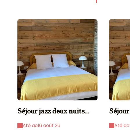
Séjour jazz deux nuits
Séjour
minimum
mini
Até ao
16 août 26
Até ao