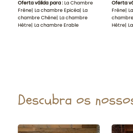
Oferta válida para :
La Chambre
Oferta vá
Frêne
|
La chambre Epicéa
|
La
Frêne
|
L
chambre Chêne
|
La chambre
chambre
Hêtre
|
La chambre Erable
Hêtre
|
L
Descubra os nosso