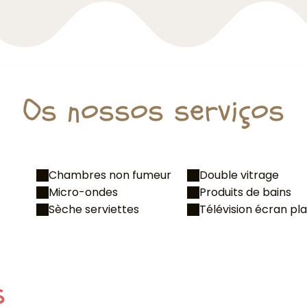
Os nossos serviços
Chambres non fumeur
Double vitrage
Micro-ondes
Produits de bains
Sèche serviettes
Télévision écran pla
s