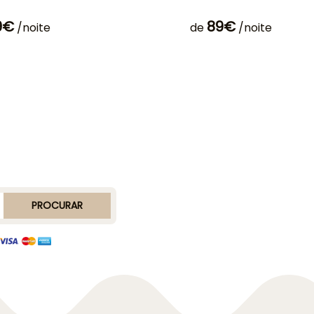
9€
89€
/noite
de
/noite
PROCURAR