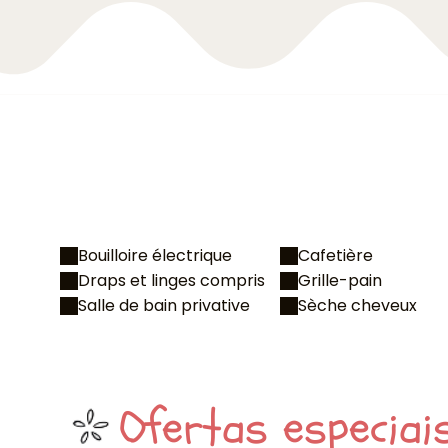
Bouilloire électrique
Cafetière
Draps et linges compris
Grille-pain
Salle de bain privative
Sèche cheveux
Ofertas especiai