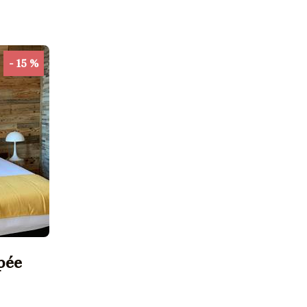
- 15 %
pée