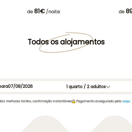
81€
8
de
/noite
de
Todos os alojamentos
para
1
quarto /
2
adultos
das melhores tarifas, confirmação instantânea
Pagamento assegurado pela