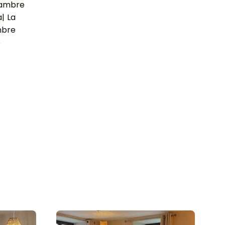
hambre
a
|
La
mbre
e