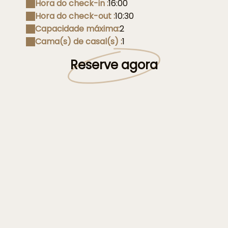
Hora do check-in :
16:00
Hora do check-out :
10:30
Capacidade máxima:
2
Cama(s) de casal(s) :
1
Reserve agora
 Chêne
La chambre 3 Chêne