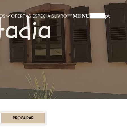
tadia
OS
OFERTAS ESPECIAIS
LIVRO
pt
MENU
PROCURAR