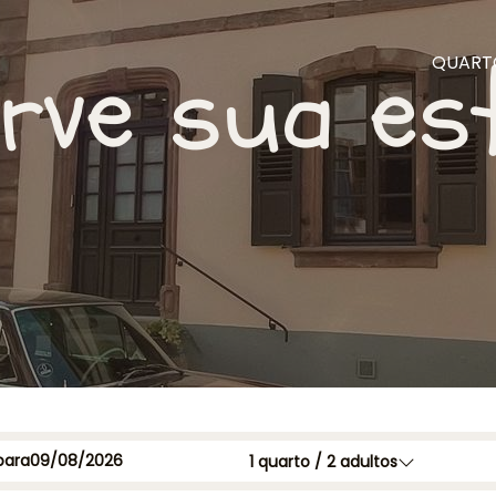
rve sua es
QUART
para
1
quarto /
2
adultos