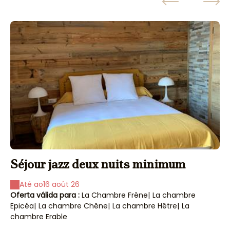
Séjour jazz deux nuits minimum
S
Até ao
16 août 26
Oferta válida para :
La Chambre Frêne
|
La chambre
Of
Epicéa
|
La chambre Chêne
|
La chambre Hêtre
|
La
Ep
chambre Erable
ch