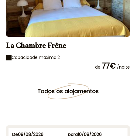
La Chambre Frêne
L
Capacidade máxima:2
77€
de
/noite
Todos os alojamentos
De
para