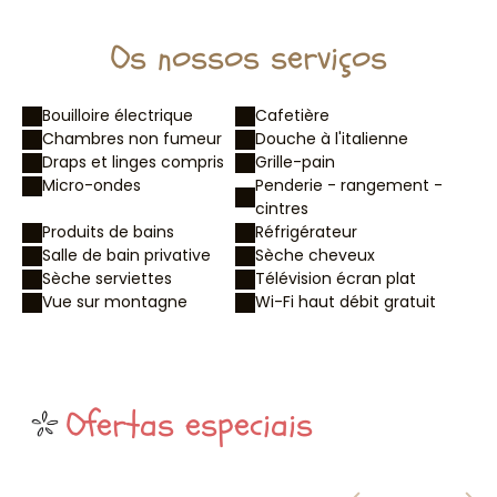
Os nossos serviços
Bouilloire électrique
Cafetière
Chambres non fumeur
Douche à l'italienne
Draps et linges compris
Grille-pain
Micro-ondes
Penderie - rangement -
cintres
Produits de bains
Réfrigérateur
Salle de bain privative
Sèche cheveux
Sèche serviettes
Télévision écran plat
Vue sur montagne
Wi-Fi haut débit gratuit
Ofertas especiais