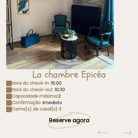
La chambre Epicéa
Hora do check-in :
16:00
Hora do check-out :
10:30
Capacidade máxima:
2
Confirmação :
Imediato
Cama(s) de casal(s) :
1
Reserve agora